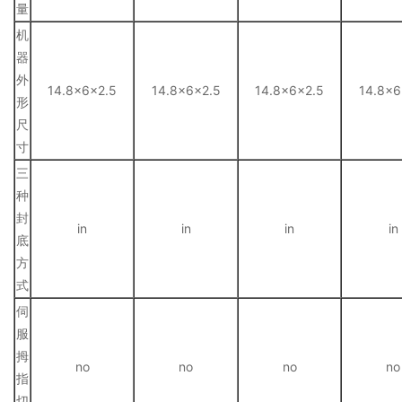
量
机
器
外
14.8×6×2.5
14.8×6×2.5
14.8×6×2.5
14.8×6
形
尺
寸
三
种
封
in
in
in
in
底
方
式
伺
服
拇
no
no
no
no
指
切