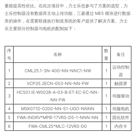
量能提高性价比。在此次项目中，力士乐也参与了方案的选型，力
士乐控制器没有数据库主动上传功能，三菱通过 MES 模块进行数据
库的操作，在需要联接执行制造系统的客户提供了解决方案。力士
乐主要部分控制器与电机的配制如下：
序
数
名称
备注
号
量
运动控制
1
CML25.1-3N-400-NN-NNC1-NW
1
器
2
VCP35.2ECN-003-NN-NN-PW
1
触摸屏
HCS01.IE-W0028-A-03-B-ET-EC-EC-NN-
3
1
伺服驱动
NN-FW
4
MSK071D-0200-NN-S1-UGO-NNNN
1
伺服电机
5
FWA-INDRV*MPB-17VRS-D5-1-NNN-NN
1
固化软件
6
FWA-CML25*MLC-12VRS-D0
1
内存卡