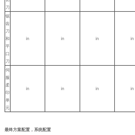
刀
锯
齿
刀
和
in
in
in
in
平
口
刀
伺
服
柔
in
in
in
in
印
单
元
最终方案配置，系统配置