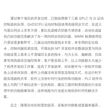
通过整个项目的开发过程，已熟练撑握了三菱 QPLC 与 Q 运动
控制器的应用。QnDSCPU 运动控制器使用高级同步方式，在进入
与退出同步上非常方便，要比实虚模式切换方便得多，自动生成旋
切凸轮功能完美解决了在一周内同步切的问题。MARK 检测使用也
只需设置参数即可，三菱运动控制器指令丰富，有专用的定位指
令，控制伺服容易实现。可视化的 MT 开发软件在数据设置与同步
功能设置上基本上不需编写太多的指令，与力士乐、施耐德、贝加
莱等用高级语言编写简单，客户更容易上手。以上功能都大大减少
了程序开发的工作量，提高了开发效率。但在硬件与一些软件功能
块上还有待加强，硬件上伺服没有采用直流母线方式，在运行时不
能实现能耗共享，软件上没有针对行业的特殊功能块，PLC 软件功
能上与西门子相比还有一定的差距。建议三菱控制系统能在行业应
用中的功能能够加强，这样就能为行业提出相应的针对性解决方
案。
总之：随着自动化程度的提高，设备的功能集成度越来越高，