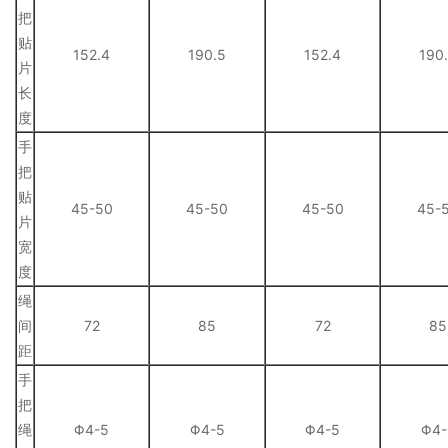
把
贴
152.4
190.5
152.4
190
片
长
度
手
把
贴
45-50
45-50
45-50
45-
片
宽
度
绳
间
72
85
72
85
距
手
把
绳
Φ4-5
Φ4-5
Φ4-5
Φ4-