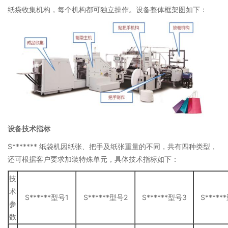
纸袋收集机构，每个机构都可独立操作。设备整体框架图如下：
设备技术指标
S******* 纸袋机因纸张、把手及纸张重量的不同，共有四种类型，
还可根据客户要求加装特殊单元，具体技术指标如下：
技
术
S******型号1
S******型号2
S******型号3
S*****
参
数